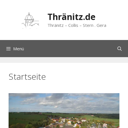
Zum
Inhalt
Thränitz.de
springen
Thränitz – Collis – Stern . Gera
Menü
Startseite