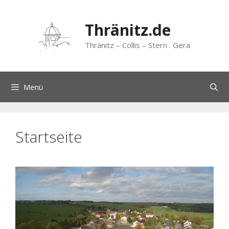
Zum
Inhalt
Thränitz.de
springen
Thränitz – Collis – Stern . Gera
Menü
Startseite