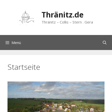
Zum
Inhalt
Thränitz.de
springen
Thränitz – Collis – Stern . Gera
Menü
Startseite