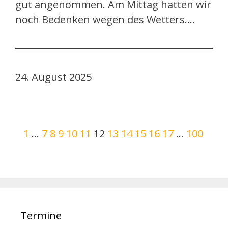
gut angenommen. Am Mittag hatten wir
noch Bedenken wegen des Wetters.…
24. August 2025
1
…
7
8
9
10
11
12
13
14
15
16
17
…
100
Termine