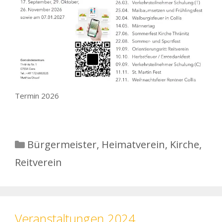
Termin 2026
Kategorien
Bürgermeister
,
Heimatverein
,
Kirche
,
Reitverein
Veranstaltungen 2024