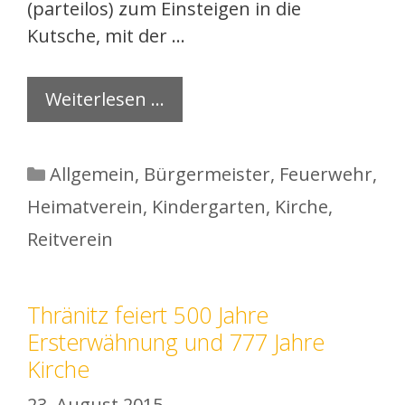
(parteilos) zum Einsteigen in die
Kutsche, mit der …
Weiterlesen …
Kategorien
Allgemein
,
Bürgermeister
,
Feuerwehr
,
Heimatverein
,
Kindergarten
,
Kirche
,
Reitverein
Thränitz feiert 500 Jahre
Ersterwähnung und 777 Jahre
Kirche
23. August 2015