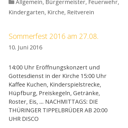
Kategorien
Allgemein
,
Bürgermeister
,
Feuerwehr
,
Kindergarten
,
Kirche
,
Reitverein
Sommerfest 2016 am 27.08.
10. Juni 2016
14:00 Uhr Eröffnungskonzert und
Gottesdienst in der Kirche 15:00 Uhr
Kaffee Kuchen, Kinderspielstrecke,
Hüpfburg, Preiskegeln, Getränke,
Roster, Eis, … NACHMITTAGS: DIE
THÜRINGER TIPPELBRÜDER AB 20:00
UHR DISCO