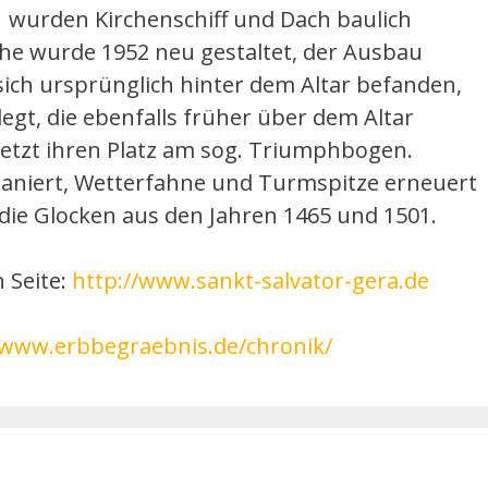
1 wurden Kirchenschiff und Dach baulich
che wurde 1952 neu gestaltet, der Ausbau
 sich ursprünglich hinter dem Altar befanden,
gt, die ebenfalls früher über dem Altar
 jetzt ihren Platz am sog. Triumphbogen.
saniert, Wetterfahne und Turmspitze erneuert
ie Glocken aus den Jahren 1465 und 1501.
n Seite:
http://www.sankt-salvator-gera.de
/www.erbbegraebnis.de/chronik/