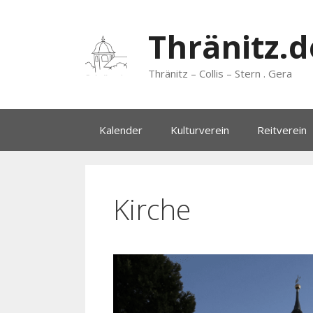
Zum
Inhalt
Thränitz.d
springen
Thränitz – Collis – Stern . Gera
Kalender
Kulturverein
Reitverein
Kirche