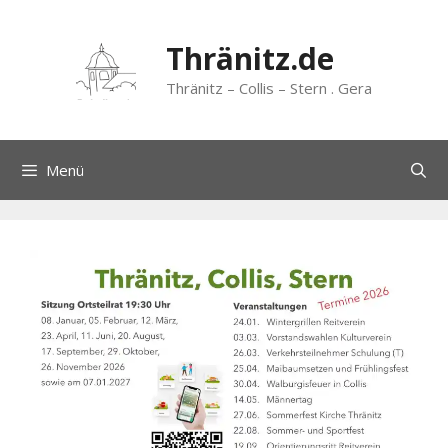
Zum
Inhalt
Thränitz.de
springen
Thränitz – Collis – Stern . Gera
Menü