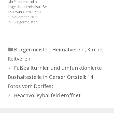
UhrFrisurenstudio
EngelshaarFröbelstraße
1507548 Gera 17:00
UhrSaal des
5. November 2021
Rathauses07545
In "Bürgermeister"
GeraSitzungssaal 19:00
UhrVersammlungsraum
OrtsteilGemeindehaus
RöpsenRöpsen 31 20
jähriges BestehenMit
Kategorien
Bürgermeister
,
Heimatverein
,
Kirche
,
dabei:- Oberbürgerm
eister Julian
Reitverein
Vonarb Haushalts- und
Fußballturnier und umfunktionierte
Finanzausschuss23.
Sitzung Ortsteilrat
Bushaltestelle in Geraer Ortsteil: 14
Röpsen16. öffentliche
Sitzung Dienstag, 09. No
Fotos vom Dorffest
vember 2021 11:00
UhrOrangerie,
Beachvolleyballfeld eröffnet
SüdflügelKüchengartenall
ee 507548 Gera 16:30
bis 17:45 UhrGedenkstein
Synagoge Schülerstraße;