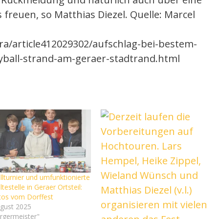
freuen, so Matthias Diezel. Quelle: Marcel
ra/article412029302/aufschlag-bei-bestem-
yball-strand-am-geraer-stadtrand.html
lturnier und umfunktionierte
testelle in Geraer Ortsteil:
tos vom Dorffest
ugust 2025
ürgermeister"