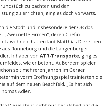
Grundstück zu pachten und den
eistung zu errichten, ging es doch vorwärts.
uch die Stadt und insbesondere der OB das
el. „Zwei nette Firmen“, deren Chefin
nitz wohnen, hätten laut Matthias Diezel den
te aus Ronneburg und die Langenberger
dler, Inhaber von
ATR-Transporte
, ging es
mfeldes, wie er betont. Außerdem spielen
 schon seit mehreren Jahren im Geraer
setermin vorm Eröffnungsspiel trainierten die
ie auf dem neuen Beachfeld. „Es hat sich
Thomas Adler.
a Diezel steht nicht nur berufsbedingt die