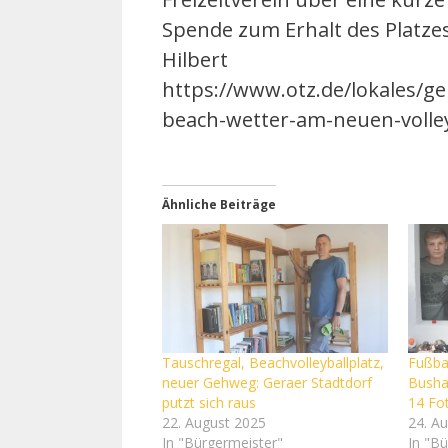
Spende zum Erhalt des Platzes 
Hilbert
https://www.otz.de/lokales/ge
beach-wetter-am-neuen-volle
Ähnliche Beiträge
Tauschregal, Beachvolleyballplatz,
Fußbal
neuer Gehweg: Geraer Stadtdorf
Bushal
putzt sich raus
14 Fo
22. August 2025
24. A
In "Bürgermeister"
In "B