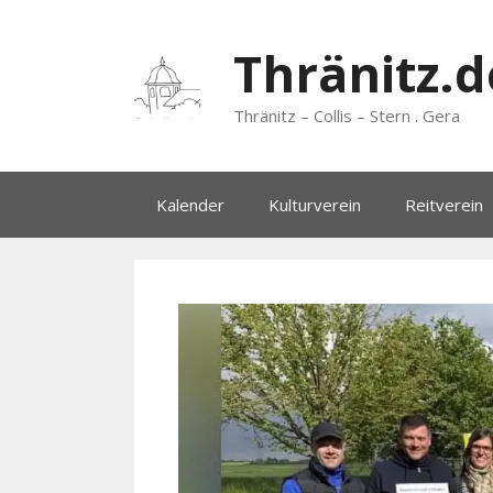
Zum
Inhalt
Thränitz.d
springen
Thränitz – Collis – Stern . Gera
Kalender
Kulturverein
Reitverein