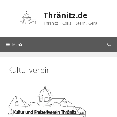
Zum
Inhalt
Thränitz.de
springen
Thränitz – Collis – Stern . Gera
Menü
Kulturverein