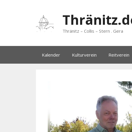
Zum
Inhalt
Thränitz.d
springen
Thränitz – Collis – Stern . Gera
Kalender
Kulturverein
Reitverein