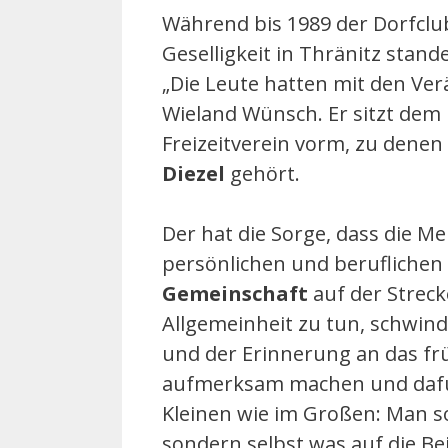
Während bis 1989 der Dorfclu
Geselligkeit in Thränitz stan
„Die Leute hatten mit den Ve
Wieland Wünsch. Er sitzt dem 
Freizeitverein vorm, zu dene
Diezel
gehört.
Der hat die Sorge, dass die M
persönlichen und beruflichen
Gemeinschaft
auf der Streck
Allgemeinheit zu tun, schwin
und der Erinnerung an das fr
aufmerksam machen und dafür 
Kleinen wie im Großen: Man so
sondern selbst was auf die Bei