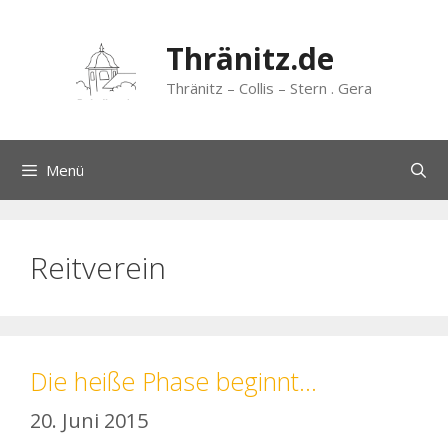
Zum
Inhalt
Thränitz.de
springen
Thränitz – Collis – Stern . Gera
Menü
Reitverein
Die heiße Phase beginnt…
20. Juni 2015