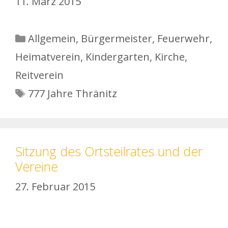
11. März 2015
Kategorien
Allgemein
,
Bürgermeister
,
Feuerwehr
,
Heimatverein
,
Kindergarten
,
Kirche
,
Reitverein
Schlagwörter
777 Jahre Thränitz
Sitzung des Ortsteilrates und der
Vereine
27. Februar 2015