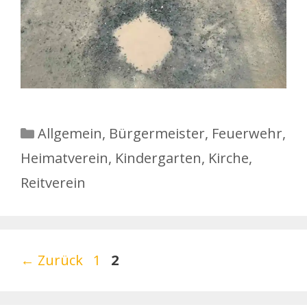
Kategorien
Allgemein
,
Bürgermeister
,
Feuerwehr
,
Heimatverein
,
Kindergarten
,
Kirche
,
Reitverein
Seite
Seite
←
Zurück
1
2