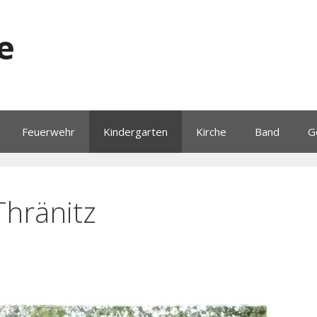
e
Feuerwehr
Kindergarten
Kirche
Band
G
Thränitz