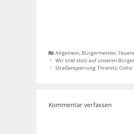
Kategorien
Allgemein
,
Bürgermeister
,
Feuer
Wir sind stolz auf unseren Bürge
Straßensperrung Thränitz, Collis
Kommentar verfassen