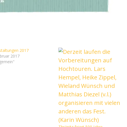
staltungen 2017
ebruar 2017
lgemein"
Thränitz feiert 500 Jahre