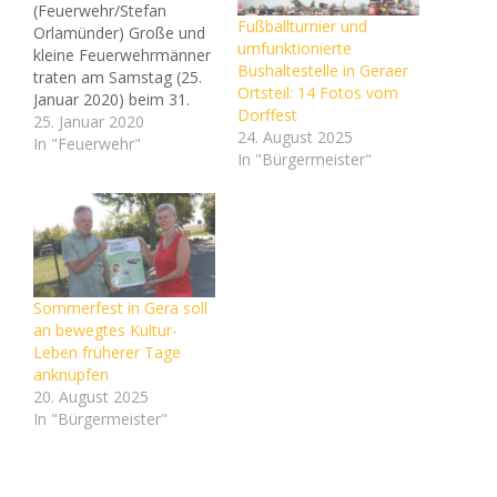
(Feuerwehr/Stefan
Fußballturnier und
Orlamünder) Große und
umfunktionierte
kleine Feuerwehrmänner
Bushaltestelle in Geraer
traten am Samstag (25.
Ortsteil: 14 Fotos vom
Januar 2020) beim 31.
Dorffest
Geländespiel zum
25. Januar 2020
24. August 2025
Wettkampf in Gera
In "Feuerwehr"
In "Bürgermeister"
gegeneinander an. Rund
400 Spieler in 60
Mannschaften
absolvierten eine 10
Kilometer lange Strecke
unter freiem Himmel. Mit
feuerwehrspezifischen
Sommerfest in Gera soll
Wissen und dem Einsatz
an bewegtes Kultur-
ihrer Fähigkeiten im
Leben früherer Tage
Umgang mit Karte und
anknüpfen
Kompass…
20. August 2025
In "Bürgermeister"