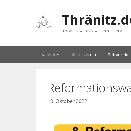
Zum
Inhalt
Thränitz.d
springen
Thränitz – Collis – Stern . Gera
Kalender
Kulturverein
Reitverein
Reformationsw
10. Oktober 2022