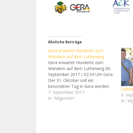
Ähnliche Beiträge
Gera erwartet Hunderte zum
Wandern auf dem Lutherweg
Gera erwartet Hunderte zum
Wandern auf dem Lutherweg 06.
September 2017 / 02:34 Uhr Gera.
Der 31. Oktober soll ein
besonderer Tag in Gera werden.
Luthe
Gelingen soll das mit einer
7. September 2017
6. Se
Veranstaltung „Lutherwegwandern
In "Allgemein"
In "Al
mit Theater“ anlässlich des 500.
Jubiläums der Reformation. „Der
Lutherweg ist mehr als ein
Pilgerweg. Er ist eine touristische…