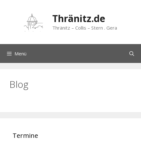
Zum
Inhalt
Thränitz.de
springen
Thränitz – Collis – Stern . Gera
Menü
Blog
Termine