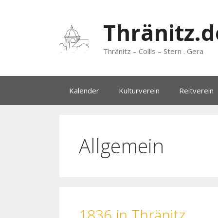
Zum
Inhalt
Thränitz.d
springen
Thränitz – Collis – Stern . Gera
Kalender
Kulturverein
Reitverein
Allgemein
1836 in Thränitz