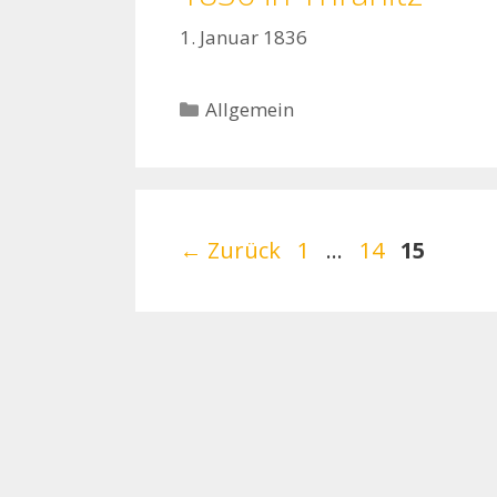
1. Januar 1836
Kategorien
Allgemein
Seite
Seite
Seite
←
Zurück
1
…
14
15