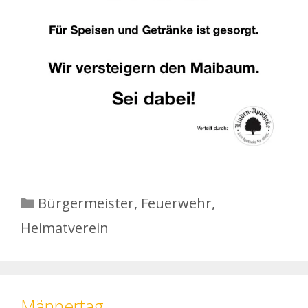
Kategorien
Bürgermeister
,
Feuerwehr
,
Heimatverein
Männertag