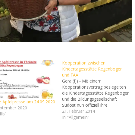
Kooperation zwischen
Kindertagesstätte Regenbogen
und FAA
Gera (fj) - Mit einem
Kooperationsvertrag besiegelten
die Kindertagesstätte Regenbogen
und die Bildungsgesellschaft
e Apfelpresse am 24.09.2020
Südost nun offiziell ihre
eptember 2020
Zusammenarbeit. Die FAA bietet
21. Februar 2014
lis"
neben vielfältigen Fort- und
In "Allgemein"
Weiterbildungen auch
berufsbegleitende Maßnahmen