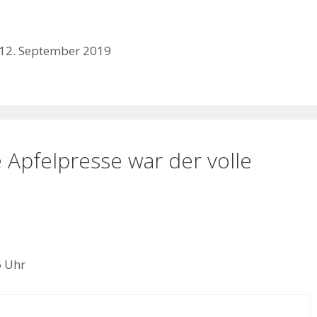
und Erstausbildungen und
Umschulungen im Handwerk an.
Dabei entstehen oftmals Produkte
aus Holz oder Metall. „Durch die
 12. September 2019
Kooperation mit dem
Regenbogen…
Apfelpresse war der volle
6 Uhr