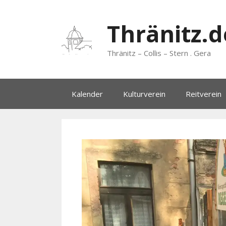
Zum
Inhalt
Thränitz.d
springen
Thränitz – Collis – Stern . Gera
Kalender
Kulturverein
Reitverein