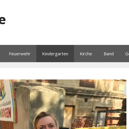
e
Feuerwehr
Kindergarten
Kirche
Band
G