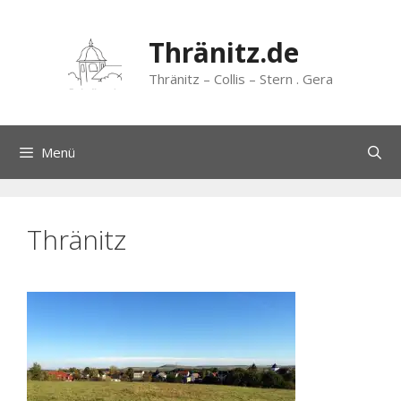
Zum
Inhalt
Thränitz.de
springen
Thränitz – Collis – Stern . Gera
Menü
Thränitz