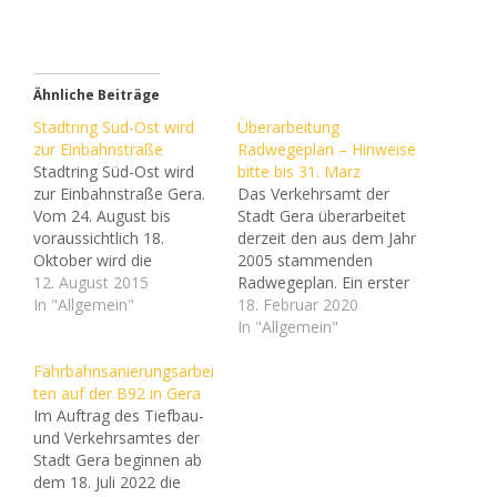
Ähnliche Beiträge
Stadtring Süd-Ost wird
Überarbeitung
zur Einbahnstraße
Radwegeplan – Hinweise
Stadtring Süd-Ost wird
bitte bis 31. März
zur Einbahnstraße Gera.
Das Verkehrsamt der
Vom 24. August bis
Stadt Gera überarbeitet
voraussichtlich 18.
derzeit den aus dem Jahr
Oktober wird die
2005 stammenden
Fahrbahnoberfläche auf
12. August 2015
Radwegeplan. Ein erster
einem längeren Abschnitt
In "Allgemein"
Entwurf eines
18. Februar 2020
des Stadtrings Süd-Ost
Maßnahmenkataloges
In "Allgemein"
erneuert. Dafür wird die
zur Verbesserung des
Fahrbahn zwischen den
Fahrbahnsanierungsarbei
Radwegenetzes liegt vor,
Ortsdurchfahrtsgrenzen
ten auf der B92 in Gera
siehe unten. Er wurde
Am Pfortener Kalkwerk
Im Auftrag des Tiefbau-
erstellt unter Mitwirkung
und dem
und Verkehrsamtes der
des Fahrrad-Clubs ADFC
Zaufensgraben/Naulitzer
Stadt Gera beginnen ab
und des Umweltvereins
Straße von Lusan
dem 18. Juli 2022 die
Grünes Haus Gera e. V.