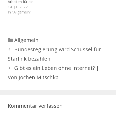
kommend in Richtung
Arbeiten für die
Es soll nun der
Leumnitz als
Sanierung der B92. Es
14. Juli 2022
interessierten
Einbahnstraße
erfolgt eine
In "Allgemein"
Öffentlichkeit die…
eingerichtet. Die
abschnittsweise
Umleitung in…
Erneuerung der
Fahrbahnoberfläche. Für
die gesamte Bauzeit ist
geplant, die Straße
Kategorien
Allgemein
Stadtring Süd-Ost
zwischen Braustraße und
Bundesregierung wird Schüssel für
Abzweig
Starlink bezahlen
Zschippern/Thränitz als
Einbahnstraße
Gibt es ein Leben ohne Internet? |
einzurichten. Der Verkehr
in Richtung Greiz/Weida…
Von Jochen Mitschka
Kommentar verfassen