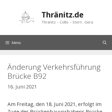
Zum
Inhalt
Thränitz.de
springen
Thränitz – Collis – Stern . Gera
Menü
Änderung Verkehrsführung
Brücke B92
16. Juni 2021
Am Freitag, den 18. Juni 2021, erfolgt im
Zuge des Brückenbauvorhabens Brücke