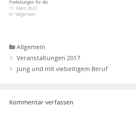
Freileitungen für die
Stromversorgung
11. März 2023
entfernt und durch neue
In "Allgemein"
erdverlegte Kabel ersetzt
werden. Dazu werden u.
a. die Straßen
aufgeschnitten. Macht es
da nicht Sinn gleich
Kategorien
Allgemein
Leerrohre für
Breitbandanschlüsse mit
Veranstaltungen 2017
verlegen zu lassen. Kann
Jung und mit vielseitigem Beruf
da der Ortsteilrat mal
nachfragen wie das…
Kommentar verfassen