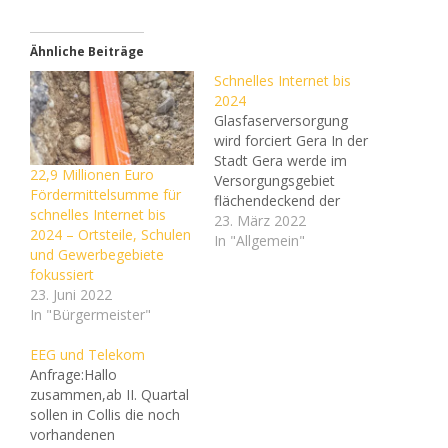
Ähnliche Beiträge
Schnelles Internet bis
2024
Glasfaserversorgung
wird forciert Gera In der
Stadt Gera werde im
22,9 Millionen Euro
Versorgungsgebiet
Fördermittelsumme für
flächendeckend der
schnelles Internet bis
Ausbau mit Glasfaser für
23. März 2022
2024 – Ortsteile, Schulen
ein künftiges schnelles
In "Allgemein"
und Gewerbegebiete
Internet forciert, heißt es
fokussiert
in einer Mitteilung. Der
23. Juni 2022
neue Fördermittelantrag
In "Bürgermeister"
seitens der Stadt Gera
wurde im Dezember
EEG und Telekom
2019 eingereicht. Bund
Anfrage:Hallo
(60 Prozent) und Land
zusammen,ab II. Quartal
(40 Prozent) bewilligten
sollen in Collis die noch
den Antrag vorläufig
vorhandenen
und…