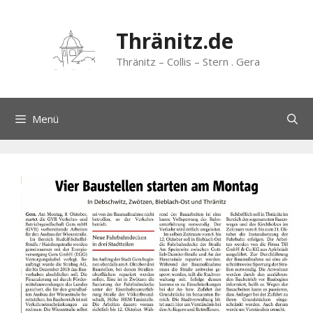
Zum
Inhalt
Thränitz.de
springen
Thränitz – Collis – Stern . Gera
Menü