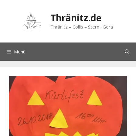
Zum
Inhalt
Thränitz.de
springen
Thränitz – Collis – Stern . Gera
Menü