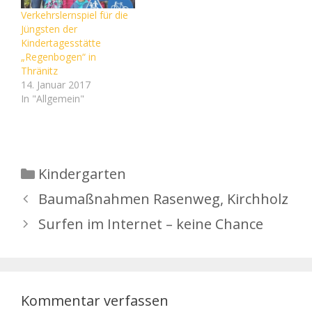
Muttertagsfeier
Verkehrslernspiel für die
02.06.2014
Jüngsten der
Kindertagsfeier
Kindertagesstätte
27.06.2014 Sommerfest
„Regenbogen“ in
– 20 Jahre KITA Thränitz
Thränitz
12.07.2014
14. Januar 2017
Familienwandertag
In "Allgemein"
BUGA Ronneburg
23.08.2014 Sommerfest
in Thränitz
26./27.08.2014
Zuckertütenfest
Kategorien
Kindergarten
06.09.2014 VS-
Sommerfest Herbst
Baumaßnahmen Rasenweg, Kirchholz
Arbeitseinsatz
30.10.2014 Kürlifest
Surfen im Internet – keine Chance
11.11.2014 Martinsfest…
Kommentar verfassen