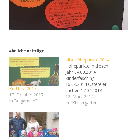
Ähnliche Beiträge
Kita Höhepunkte 2014
Höhepunkte in diesem
Jahr 04.03.2014
Kinderfasching
16.04.2014 Ostereier
Kürlifest 2017
suchen 17.04.2014
17. Oktober 2017
Osterfeier im
12. März 2014
In "Allgemein"
Patenbetrieb ab 15Uhr
In "Kindergarten"
(für alle) April/Mai
Arbeitseinsatz
26./27.04.2014
Hofwiesenparkfest
12.05.2014