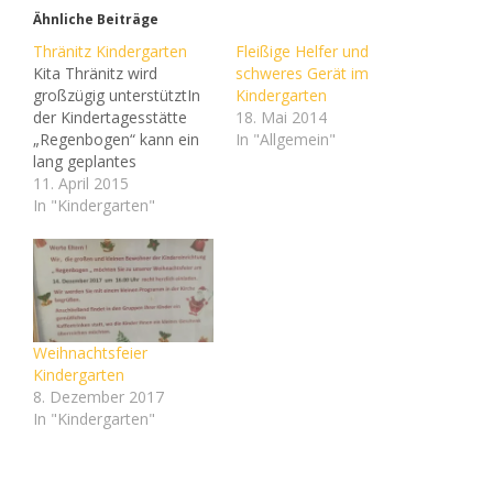
Ähnliche Beiträge
Thränitz Kindergarten
Fleißige Helfer und
Kita Thränitz wird
schweres Gerät im
großzügig unterstütztIn
Kindergarten
der Kindertagesstätte
18. Mai 2014
„Regenbogen“ kann ein
In "Allgemein"
lang geplantes
Gartenbau-Projekt dank
11. April 2015
zahlreicher Sponsoren
In "Kindergarten"
endlich umgesetzt
werden.Gera. Mitte März
fand in der
Kindertagesstätte
„Regenbogen“ in Gera-
Thränitz der zweite Tag
Weihnachtsfeier
der offenen Tür für
Kindergarten
Sponsoren und
8. Dezember 2017
interessierte Firmen aus
In "Kindergarten"
der Region statt. Das
Team um Kita-Leiterin
Sonja Seidl plante…