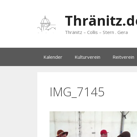
Zum
Inhalt
Thränitz.d
springen
Thränitz – Collis – Stern . Gera
Kalender
Kulturverein
Reitverein
IMG_7145