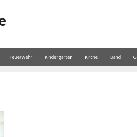
e
Feuerwehr
Kindergarten
Kirche
Band
G