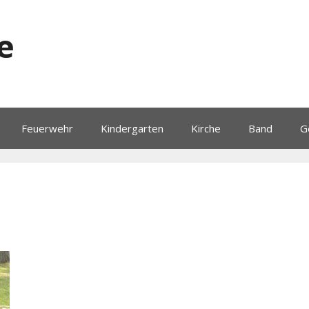
e
Feuerwehr
Kindergarten
Kirche
Band
G