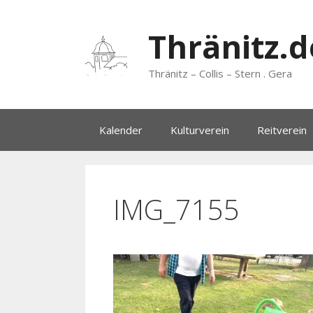
Zum
Inhalt
Thränitz.d
springen
Thränitz – Collis – Stern . Gera
Kalender
Kulturverein
Reitverein
IMG_7155