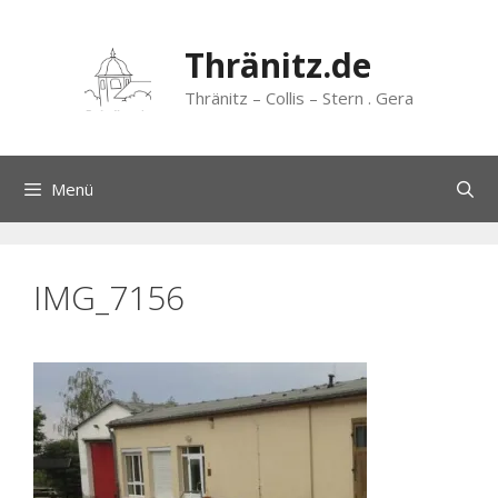
Zum
Inhalt
Thränitz.de
springen
Thränitz – Collis – Stern . Gera
Menü
IMG_7156