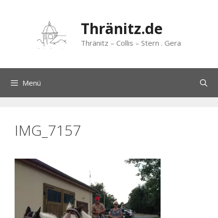
Zum
Inhalt
Thränitz.de
springen
Thränitz – Collis – Stern . Gera
Menü
IMG_7157