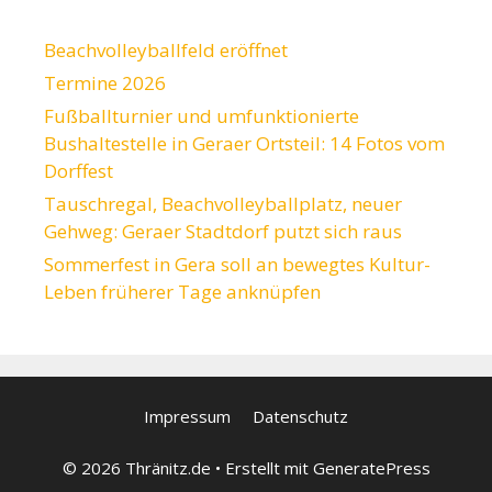
Beachvolleyballfeld eröffnet
Termine 2026
Fußballturnier und umfunktionierte
Bushaltestelle in Geraer Ortsteil: 14 Fotos vom
Dorffest
Tauschregal, Beachvolleyballplatz, neuer
Gehweg: Geraer Stadtdorf putzt sich raus
Sommerfest in Gera soll an bewegtes Kultur-
Leben früherer Tage anknüpfen
Impressum
Datenschutz
© 2026 Thränitz.de
• Erstellt mit
GeneratePress