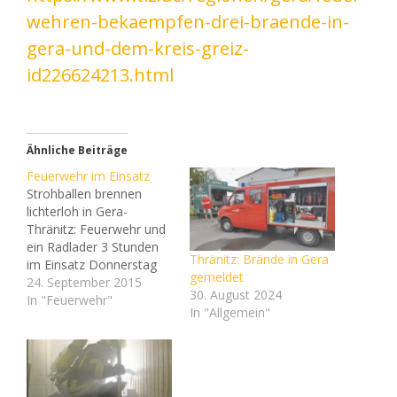
wehren-bekaempfen-drei-braende-in-
gera-und-dem-kreis-greiz-
id226624213.html
Ähnliche Beiträge
Feuerwehr im Einsatz
Strohballen brennen
lichterloh in Gera-
Thränitz: Feuerwehr und
ein Radlader 3 Stunden
Thränitz: Brände in Gera
im Einsatz Donnerstag
gemeldet
gegen 9 Uhr wurde die
24. September 2015
30. August 2024
Feuerwehr zu einem
In "Feuerwehr"
In "Allgemein"
Strohballenbrand in
Gera-Thränitz gerufen.
Foto: Feuerwehr Gera
Donnerstag gegen 9 Uhr
wurde die Feuerwehr zu