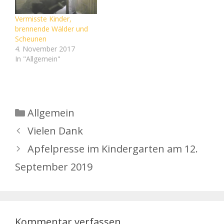
einem Strohballenbrand
in Gera-Thränitz gerufen.
Vermisste Kinder,
Foto: Feuerwehr Gera
brennende Wälder und
Gera. Mit drei
Scheunen
Strahlrohre…
4. November 2017
In "Allgemein"
Kategorien
Allgemein
Vielen Dank
Apfelpresse im Kindergarten am 12.
September 2019
Kommentar verfassen