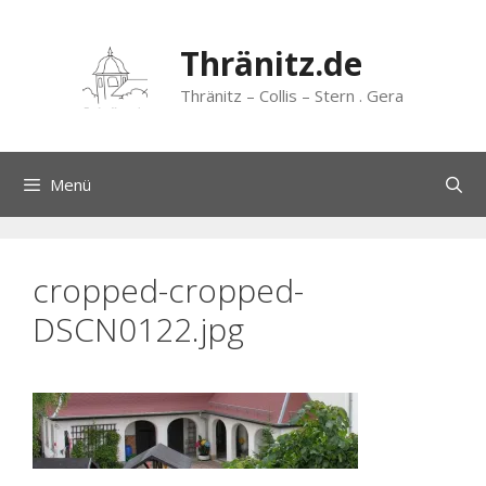
Zum
Inhalt
Thränitz.de
springen
Thränitz – Collis – Stern . Gera
Menü
cropped-cropped-
DSCN0122.jpg