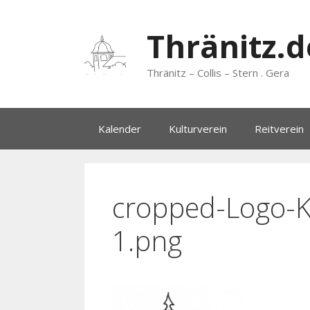
Zum
Inhalt
Thränitz.d
springen
Thränitz – Collis – Stern . Gera
Kalender
Kulturverein
Reitverein
cropped-Logo-Ku
1.png