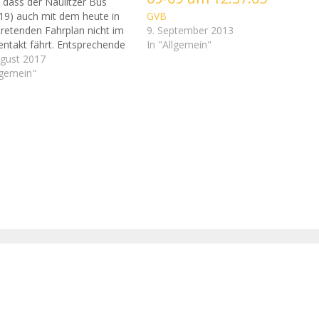
 dass der Naulitzer Bus
 19) auch mit dem heute in
GVB
tretenden Fahrplan nicht im
9. September 2013
entakt fährt. Entsprechende
In "Allgemein"
ngen seien bei einer
ugust 2017
hnerversammlung im April
lgemein"
ht worden. „Von Seiten der
ar nie die Rede vom Ein-
ntakt nach Naulitz“, betont
oscher. Er…