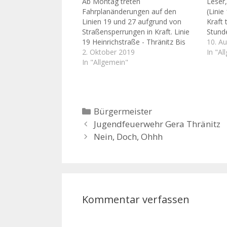
Ab Montag treten
Leser,
Fahrplanänderungen auf den
(Linie
Linien 19 und 27 aufgrund von
Kraft 
Straßensperrungen in Kraft. Linie
Stund
19 Heinrichstraße - Thränitz Bis
Hoffnu
10. A
zum 11. Oktober kommt es
2. Oktober 2019
Einwo
In "Al
aufgrund einer Vollsperrung
In "Allgemein"
gemac
zwischen Naulitz und Thränitz auf
GVB w
der Linie 19 zu Änderungen. Die
Stunde
Haltestelle Naulitz wird auf Höhe
Ralf R
der Hausnummer 10 verlegt. Die…
Kategorien
Bürgermeister
Jugendfeuerwehr Gera Thränitz
Nein, Doch, Ohhh
Kommentar verfassen