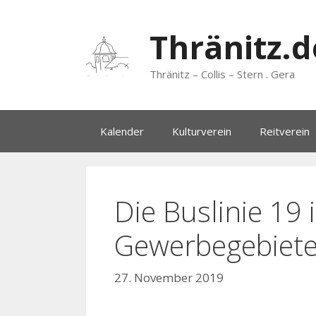
Zum
Inhalt
Thränitz.d
springen
Thränitz – Collis – Stern . Gera
Kalender
Kulturverein
Reitverein
Die Buslinie 19 
Gewerbegebiet
27. November 2019