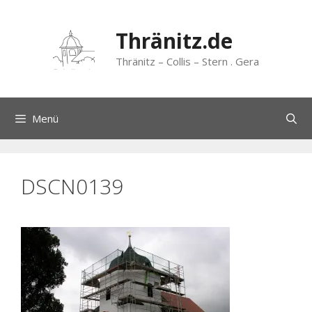
Zum
Inhalt
Thränitz.de
springen
Thränitz – Collis – Stern . Gera
Menü
DSCN0139