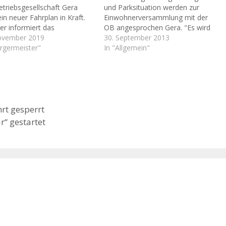
triebsgesellschaft Gera
und Parksituation werden zur
n neuer Fahrplan in Kraft.
Einwohnerversammlung mit der
er informiert das
OB angesprochen Gera. "Es wird
nehmen. Zeitgleich werden
ovember 2019
geprüft." und "Wir nehmen es mit."
30. September 2013
hemaligen GVB-Linien 22, 27,
ürgermeister"
- Das waren die beiden Sätze, die
In "Allgemein"
8 und 29 in Linien der
die knapp 30 Besucher der
nalverkehr Gera/Land GmbH
Einwohnerversammlung von
überführt. Das ist das
Thränitz, Collis und Stern am
nis der interkommunalen
Mittwochabend im
mmenarbeit…
Gemeindezentrum Thränitz am
hrt gesperrt
meisten hörten. Gesagt wurden
sie von…
“ gestartet