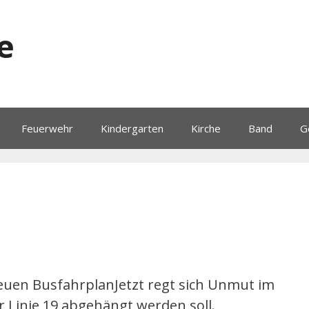
e
Feuerwehr
Kindergarten
Kirche
Band
G
euen BusfahrplanJetzt regt sich Unmut im
r Linie 19 abgehängt werden soll.