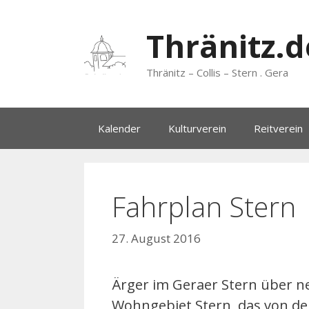
Zum
Inhalt
Thränitz.d
springen
Thränitz – Collis – Stern . Gera
Kalender
Kulturverein
Reitverein
Fahrplan Stern
27. August 2016
Ärger im Geraer Stern über n
Wohngebiet Stern, das von de