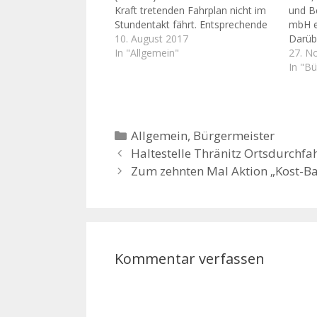
Kraft tretenden Fahrplan nicht im
und Be
Stundentakt fährt. Entsprechende
mbH ei
Hoffnungen seien bei einer
10. August 2017
Darüb
Einwohnerversammlung im April
In "Allgemein"
Unter
27. N
gemacht worden. „Von Seiten der
die e
In "B
GVB war nie die Rede vom Ein-
S27, 2
Stundentakt nach Naulitz“, betont
Regio
Ralf Roscher. Er…
(RVG) 
Ergeb
Kategorien
Allgemein
,
Bürgermeister
Zusa
Haltestelle Thränitz Ortsdurchfa
Zum zehnten Mal Aktion „Kost-Bar
Kommentar verfassen