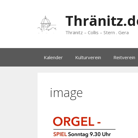
Zum
Inhalt
Thränitz.d
springen
Thränitz – Collis – Stern . Gera
Kalender
Kulturverein
Reitverein
image