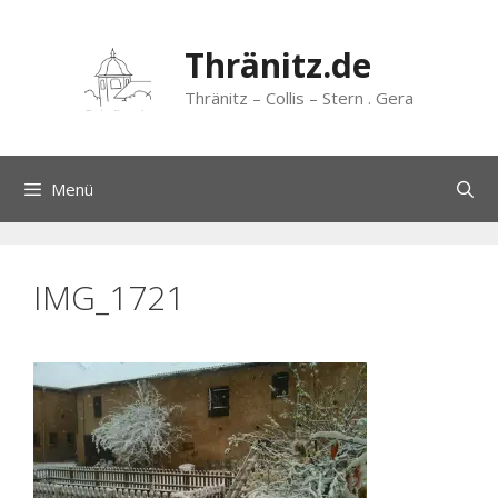
Zum
Inhalt
Thränitz.de
springen
Thränitz – Collis – Stern . Gera
Menü
IMG_1721