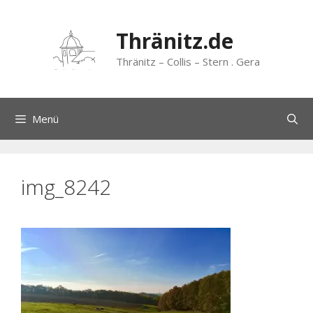
Zum
Inhalt
Thränitz.de
springen
Thränitz – Collis – Stern . Gera
Menü
img_8242