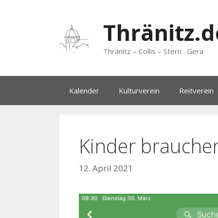
Zum
Inhalt
Thränitz.d
springen
Thränitz – Collis – Stern . Gera
Kalender
Kulturverein
Reitverein
Kinder brauche
12. April 2021