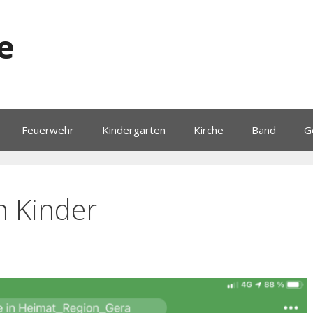
e
Feuerwehr
Kindergarten
Kirche
Band
G
n Kinder