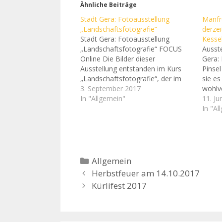
Ähnliche Beiträge
Stadt Gera: Fotoausstellung
Manfre
„Landschaftsfotografie“
derzei
Stadt Gera: Fotoausstellung
Kessel
„Landschaftsfotografie“ FOCUS
Ausste
Online Die Bilder dieser
Gera: 
Ausstellung entstanden im Kurs
Pinsel
„Landschaftsfotografie“, der im
sie es
Frühjahrssemester 2017 stattfand.
3. September 2017
wohlv
Bestandteil dieses Kurses war eine
In "Allgemein"
kam es
11. Ju
Fotoexkursion. Diese startete am
war d
In "Al
Ferberturm, führte durch den
Markl
Zaufensgraben über Zschippern
auf de
zum Hügelgrab in Collis und ging
Kind u
über Thränitz zurück auf die
Ronneburger Höhe. Durch einen…
Kategorien
Allgemein
Herbstfeuer am 14.10.2017
Kürlifest 2017