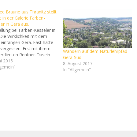
d Braune aus Thränitz stellt
t in der Galerie Farben-
er in Gera aus.
llung bei Farben-Kesseler in
Die Wirklichkeit mit dem
 einfangen Gera. Fast hätte
 vergessen. Erst mit ihrem
Wandern auf dem Naturlehrpfad
erdienten Rentner-Dasein
Gera-Süd
 ihr wieder in den Sinn. „Da
ni 2015
8. August 2017
och mal was“, sagt Barbara
lgemein"
In "Allgemein"
owsky und verweist damit
n Umstand, dass sie als
nd Jugendliche stets…