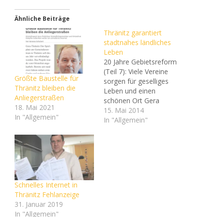
Ähnliche Beiträge
Thränitz garantiert
stadtnahes ländliches
Leben
20 Jahre Gebietsreform
(Teil 7): Viele Vereine
Größte Baustelle für
sorgen für geselliges
Thränitz bleiben die
Leben und einen
Anliegerstraßen
schönen Ort Gera
18. Mai 2021
Thränitz bildet mit dem
15. Mai 2014
In "Allgemein"
Dorf Collis und der
In "Allgemein"
Siedlung Am Stern einen
Ortsteil von Gera. Es liegt
landschaftlich reizvoll am
Naherholungsgebiet
Gessental und hat 400
Einwohner. Die Süd-Ost-
Schnelles Internet in
Tangente verbindet den
Thränitz Fehlanzeige
Ortsteil mit der Stadt…
31. Januar 2019
In "Allgemein"