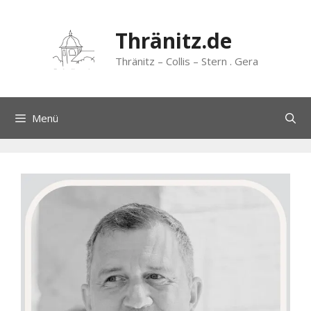
Zum
Inhalt
Thränitz.de
springen
Thränitz – Collis – Stern . Gera
Menü