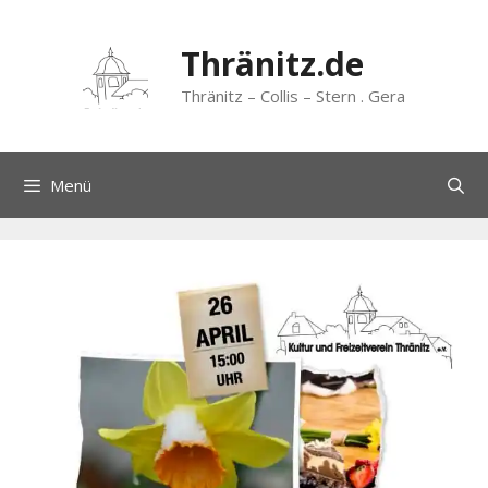
Zum
Inhalt
Thränitz.de
springen
Thränitz – Collis – Stern . Gera
Menü