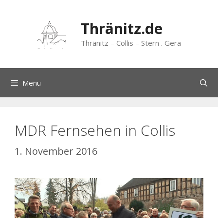
Zum
Inhalt
Thränitz.de
springen
Thränitz – Collis – Stern . Gera
Menü
MDR Fernsehen in Collis
1. November 2016