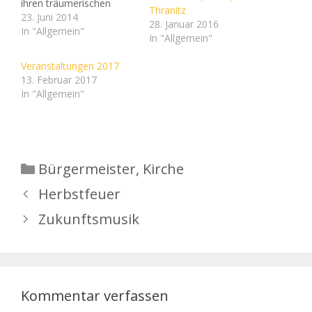
ihren träumerischen
Thränitz
Flötenregistern punktet.
23. Juni 2014
28. Januar 2016
Falls Sie sie einmal hören
In "Allgemein"
In "Allgemein"
wollen, sollten Sie am 3.
August 2014 um 9.30 Uhr
Veranstaltungen 2017
zu uns stoßen. Da haben
13. Februar 2017
wir nämlich einen
In "Allgemein"
Rundfunk-Gottesdienst.
MDR Figaro überträgt
live den Gottesdienst
aus…
Kategorien
Bürgermeister
,
Kirche
Herbstfeuer
Zukunftsmusik
Kommentar verfassen