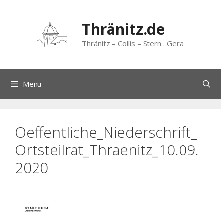
Zum
Inhalt
Thränitz.de
springen
Thränitz – Collis – Stern . Gera
Menü
Oeffentliche_Niederschrift_
Ortsteilrat_Thraenitz_10.09.
2020