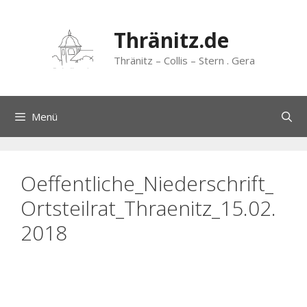
Zum
Inhalt
Thränitz.de
springen
Thränitz – Collis – Stern . Gera
Menü
Oeffentliche_Niederschrift_
Ortsteilrat_Thraenitz_15.02.
2018