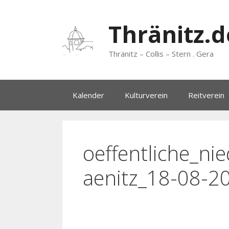
Zum
Inhalt
Thränitz.d
springen
Thränitz – Collis – Stern . Gera
Kalender
Kulturverein
Reitverein
oeffentliche_nie
aenitz_18-08-2