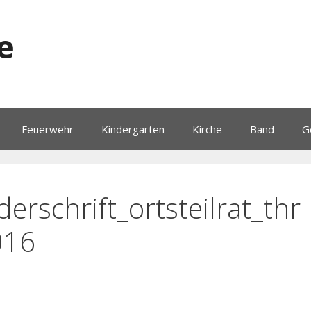
e
Feuerwehr
Kindergarten
Kirche
Band
G
derschrift_ortsteilrat_thr
016