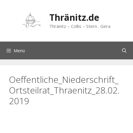
Zum
Inhalt
Thränitz.de
springen
Thränitz – Collis – Stern . Gera
Menü
Oeffentliche_Niederschrift_
Ortsteilrat_Thraenitz_28.02.
2019