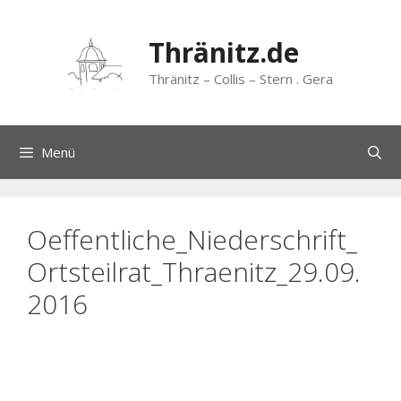
Zum
Inhalt
Thränitz.de
springen
Thränitz – Collis – Stern . Gera
Menü
Oeffentliche_Niederschrift_
Ortsteilrat_Thraenitz_29.09.
2016