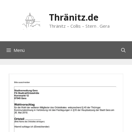
Zum
Inhalt
Thränitz.de
springen
Thränitz – Collis – Stern . Gera
Menü