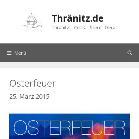
Zum
Inhalt
Thränitz.de
springen
Thränitz – Collis – Stern . Gera
Menü
Osterfeuer
25. März 2015