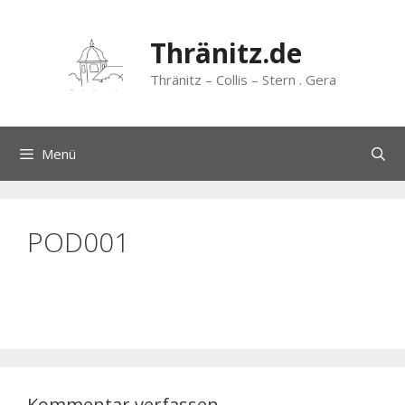
Zum
Inhalt
Thränitz.de
springen
Thränitz – Collis – Stern . Gera
Menü
POD001
Kommentar verfassen