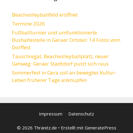
Beachvolleyballfeld eröffnet
Termine 2026
Fußballturnier und umfunktionierte
Bushaltestelle in Geraer Ortsteil: 14 Fotos vom
Dorffest
Tauschregal, Beachvolleyballplatz, neuer
Gehweg: Geraer Stadtdorf putzt sich raus
Sommerfest in Gera soll an bewegtes Kultur-
Leben früherer Tage anknüpfen
Impressum
Datenschutz
© 2026 Thränitz.de
• Erstellt mit
GeneratePress