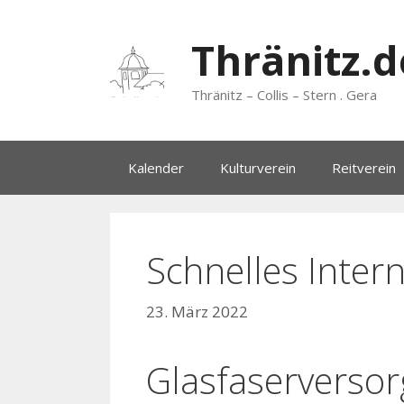
Zum
Inhalt
Thränitz.d
springen
Thränitz – Collis – Stern . Gera
Kalender
Kulturverein
Reitverein
Schnelles Inter
23. März 2022
Glasfaserversor