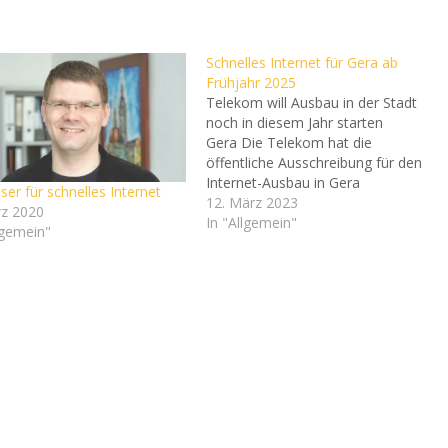
Schnelles Internet für Gera ab
Frühjahr 2025
Telekom will Ausbau in der Stadt
noch in diesem Jahr starten
Gera Die Telekom hat die
öffentliche Ausschreibung für den
Internet-Ausbau in Gera
ser für schnelles Internet
gewonnen. Die Bauarbeiten
12. März 2023
rz 2020
beginnen voraussichtlich im dritten
In "Allgemein"
lgemein"
Quartal 2023 und sollen bis
Frühjahr 2025 abgeschlossen sein.
Bereits während der Ausbauphase
soll es möglich sein, den schnellen
Glasfaseranschluss zu…